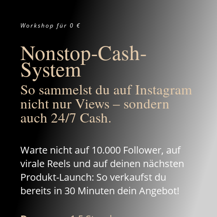
Workshop für 0 €
Nonstop-Cash-
System
So sammelst du auf Instagram
nicht nur Views – sondern
auch 24/7 Cash.
Warte nicht auf 10.000 Follower, auf
virale Reels und auf deinen nächsten
Produkt-Launch: So
verkaufst du
bereits in 30 Minuten dein Angebot!