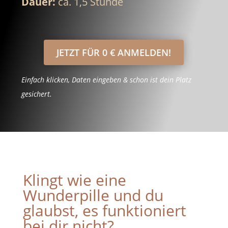
Dauer:
ca. 1,5 Stunde
JETZT FÜR 0 € ANMELDEN!
Einfach klicken, Daten eingeben & schon ist dein Platz
gesichert.
Klingt wie eine
Wunderpille und du
glaubst, es funktioniert
bei dir nicht?