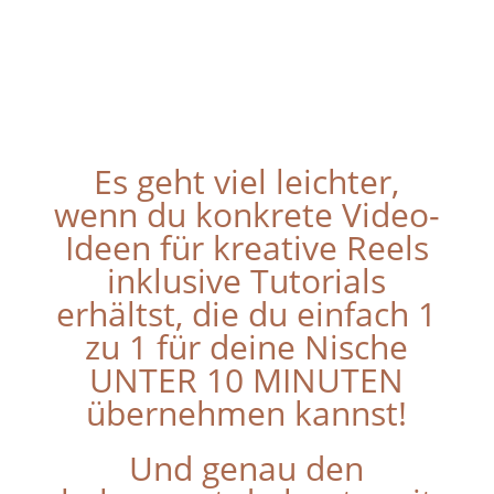
Es geht viel leichter,
wenn du konkrete Video-
Ideen für kreative Reels
inklusive Tutorials
erhältst, die du einfach 1
zu 1 für deine Nische
UNTER 10 MINUTEN
übernehmen kannst!
Und genau den