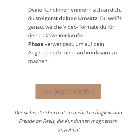
Deine KundInnen erinnern sich an dich,
du
steigerst deinen Umsatz
. Du weißt
genau, welche Video-Formate du für
deine aktive
Verkaufs-
Phase
verwendest, um auf dein
Angebot noch mehr
aufmerksam
zu
machen.
Nur Jetzt für 9,99 €
Der sicherste Shortcut zu mehr Leichtigkeit und
Freude an Reels, die KundInnen magnetisch
anziehen!