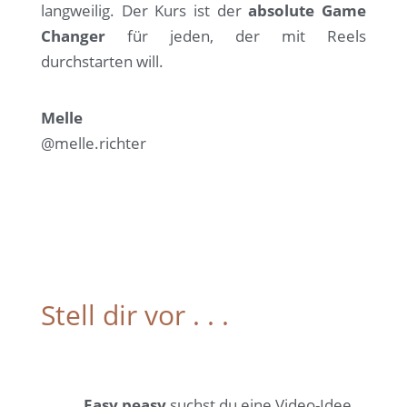
langweilig. Der Kurs ist der
absolute Game
Changer
für jeden, der mit Reels
durchstarten will.
Melle
@melle.richter
Stell dir vor . . .
Easy peasy
suchst du eine Video-Idee