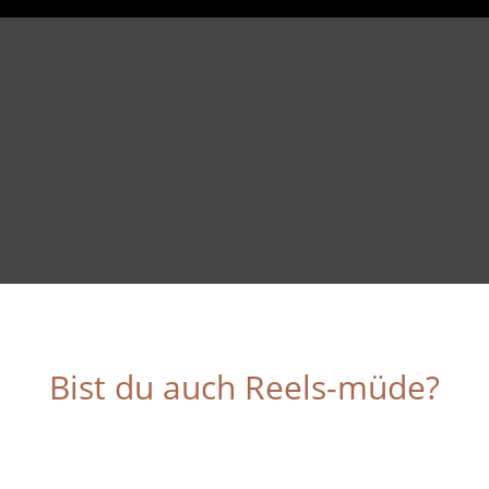
Bist du auch Reels-müde?