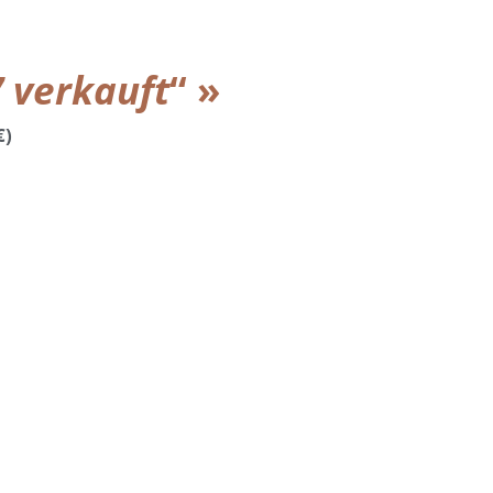
7 verkauft
“ »
€)