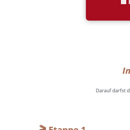
🟨 
I
Darauf darfst 
🎬 Etappe 1