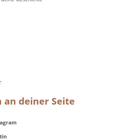
T
 an deiner Seite
stagram
tin