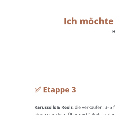
Ich möchte
H
✅ Etappe 3
Karussells & Reels
, die verkaufen: 3–5 
Ideen plus dein „Über mich“-Beitrag, de