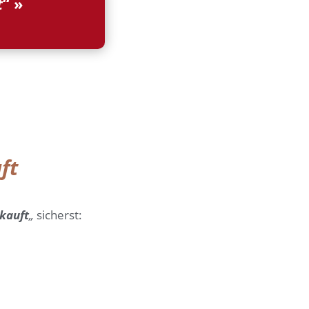
t
“ »
ft
rkauft
„
sicherst: