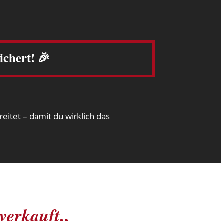
ichert! 🎉
eitet – damit du wirklich das
„
 verkauft